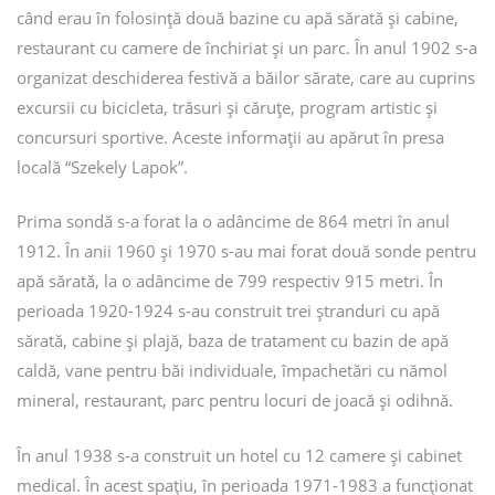
când erau în folosinţă două bazine cu apă sărată și cabine,
restaurant cu camere de închiriat și un parc. În anul 1902 s-a
organizat deschiderea festivă a băilor sărate, care au cuprins
excursii cu bicicleta, trăsuri și căruţe, program artistic și
concursuri sportive. Aceste informaţii au apărut în presa
locală “Szekely Lapok”.
Prima sondă s-a forat la o adâncime de 864 metri în anul
1912. În anii 1960 și 1970 s-au mai forat două sonde pentru
apă sărată, la o adâncime de 799 respectiv 915 metri. În
perioada 1920-1924 s-au construit trei ștranduri cu apă
sărată, cabine și plajă, baza de tratament cu bazin de apă
caldă, vane pentru băi individuale, împachetări cu nămol
mineral, restaurant, parc pentru locuri de joacă și odihnă.
În anul 1938 s-a construit un hotel cu 12 camere și cabinet
medical. În acest spațiu, în perioada 1971-1983 a funcționat