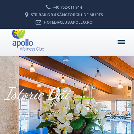
+40 752-011 914
STR BĂILOR 6 SÂNGEORGIU DE MUREŞ
HOTEL@CLUBAPOLLO.RO
Istoric Băi