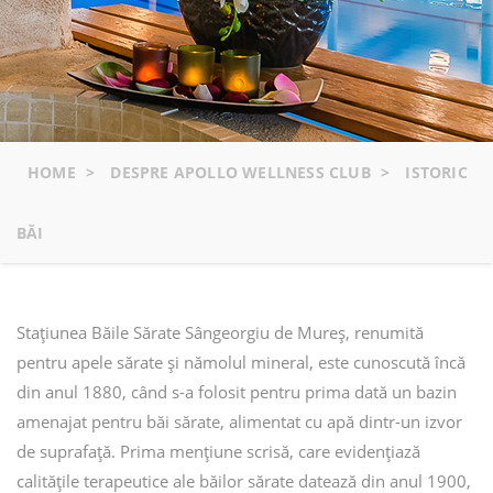
HOME
>
DESPRE APOLLO WELLNESS CLUB
>
ISTORIC
BĂI
Staţiunea Băile Sărate Sângeorgiu de Mureş, renumită
pentru apele sărate şi nămolul mineral, este cunoscută încă
din anul 1880, când s-a folosit pentru prima dată un bazin
amenajat pentru băi sărate, alimentat cu apă dintr-un izvor
de suprafaţă. Prima mențiune scrisă, care evidențiază
calitățile terapeutice ale băilor sărate datează din anul 1900,