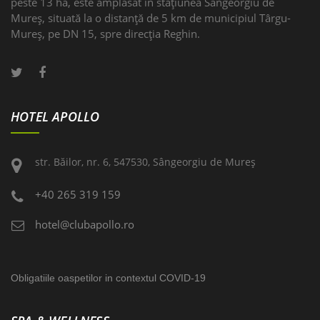
peste 13 ha, este amplasat în stațiunea Sângeorgiu de
Mureş, situată la o distanţă de 5 km de municipiul Târgu-
Mureş, pe DN 15, spre direcţia Reghin.
HOTEL APOLLO
str. Băilor, nr. 6, 547530, Sângeorgiu de Mureş
+40 265 319 159
hotel@clubapollo.ro
Obligatiile oaspetilor in contextul COVID-19