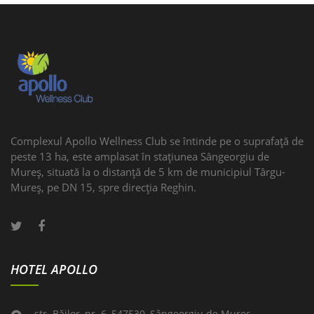
Complexul Apollo Wellness Club se întinde pe o suprafaţă de
peste 13 ha, este amplasat în stațiunea Sângeorgiu de
Mureş, situată la o distanţă de 5 km de municipiul Târgu-
Mureş, pe DN 15, spre direcţia Reghin.
HOTEL APOLLO
str. Băilor, nr. 6, 547530, Sângeorgiu de Mureş