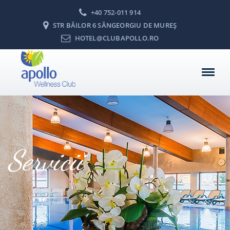
+40 752-011 914
STR BĂILOR 6 SÂNGEORGIU DE MUREŞ
HOTEL@CLUBAPOLLO.RO
Servicii