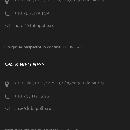
+40 265 319 159
hotel@clubapollo.ro
Obligatiile oaspetilor in contextul COVID-19
SPA & WELLNESS
str. Băilor, nr. 6, 547530, Sângeorgiu de Mureş
+40 757 031 236
spa@clubapollo.ro
Masuri de prevenire infectare COVID-19