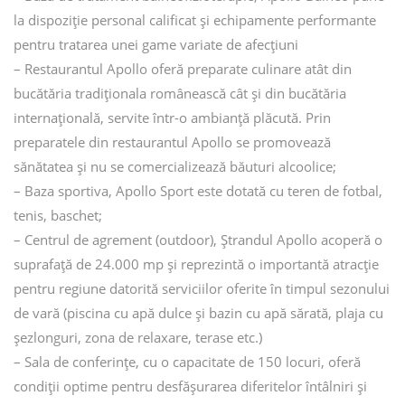
la dispoziţie personal calificat şi echipamente performante
pentru tratarea unei game variate de afecţiuni
– Restaurantul Apollo oferă preparate culinare atât din
bucătăria tradiţionala românească cât şi din bucătăria
internaţională, servite într-o ambianţă plăcută. Prin
preparatele din restaurantul Apollo se promovează
sănătatea şi nu se comercializează băuturi alcoolice;
– Baza sportiva, Apollo Sport este dotată cu teren de fotbal,
tenis, baschet;
– Centrul de agrement (outdoor), Ştrandul Apollo acoperă o
suprafaţă de 24.000 mp şi reprezintă o importantă atracţie
pentru regiune datorită serviciilor oferite în timpul sezonului
de vară (piscina cu apă dulce şi bazin cu apă sărată, plaja cu
şezlonguri, zona de relaxare, terase etc.)
– Sala de conferinţe, cu o capacitate de 150 locuri, oferă
condiţii optime pentru desfăşurarea diferitelor întâlniri şi