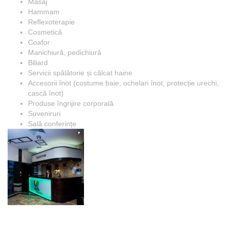
Masaj
Hammam
Reflexoterapie
Cosmetică
Coafor
Manichiură, pedichiură
Biliard
Servicii spălătorie și călcat haine
Accesorii înot (costume baie, ochelari înot, protecție urechi,
cască înot)
Produse îngrijire corporală
Suveniruri
Sală conferințe