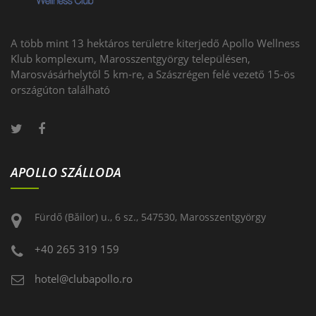
A több mint 13 hektáros területre kiterjedő Apollo Wellness
Klub komplexum, Marosszentgyörgy településen,
Marosvásárhelytől 5 km-re, a Szászrégen felé vezető 15-ös
országúton található
APOLLO SZÁLLODA
Fürdő (Băilor) u., 6 sz., 547530, Marosszentgyörgy
+40 265 319 159
hotel@clubapollo.ro