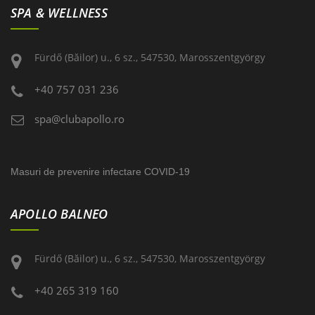
SPA & WELLNESS
Fürdő (Băilor) u., 6 sz., 547530, Marosszentgyörgy
+40 757 031 236
spa@clubapollo.ro
Masuri de prevenire infectare COVID-19
APOLLO BALNEO
Fürdő (Băilor) u., 6 sz., 547530, Marosszentgyörgy
+40 265 319 160