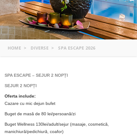
HOME
>
DIVERSE
>
SPA ESCAPE 2026
SPA ESCAPE –
SEJUR 2 NOPȚI
SEJUR 2 NOPȚI
Oferta include:
Cazare cu mic dejun bufet
Buget de masă de 80 lei/persoan
ă/zi
Buget Wellness 130lei/adult/sejur (masaje, cosmetică,
manichiură/pedichiură, coafor)