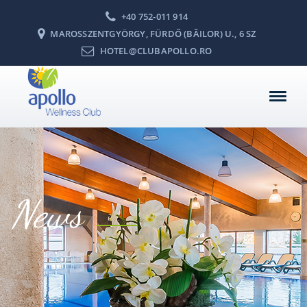
+40 752-011 914
MAROSSZENTGYÖRGY, FÜRDŐ (BĂILOR) U., 6 SZ
HOTEL@CLUBAPOLLO.RO
News