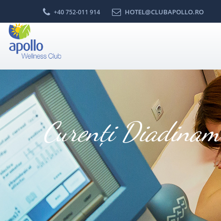
HOTEL@CLUBAPOLLO.RO
+40 752-011 914
Curenţi Diadinam