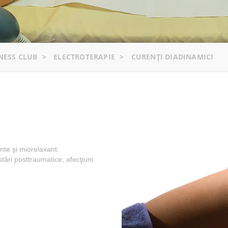
NESS CLUB
>
ELECTROTERAPIE
>
CURENŢI DIADINAMICI
nte şi miorelaxant.
stări posttraumatice, afecţiuni