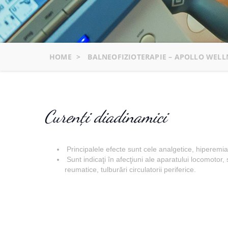
HOME
>
BALNEOFIZIOTERAPIE – APOLLO WELL
Curenţi diadinamici
Principalele efecte sunt cele analgetice, hiperemia
Sunt indicaţi în afecţiuni ale aparatului locomotor, 
reumatice, tulburări circulatorii periferice.