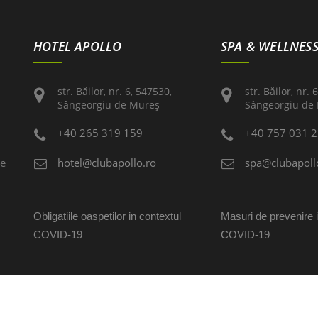
HOTEL APOLLO
SPA & WELLNES
str. Băilor, nr. 6, 547530,
str. Băilor, nr. 
Sângeorgiu de Mureş
Sângeorgiu de
+40 265 319 159
+40 757 031 
de
hotel@clubapollo.ro
spa@clubapoll
Obligatiile oaspetilor in contextul
Masuri de prevenire 
COVID-19
COVID-19