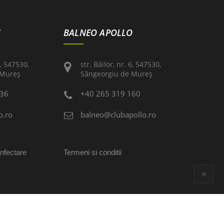
S
BALNEO APOLLO
6, 547530,
str. Băilor, nr. 6, 547530,
 Mureş
Sângeorgiu de Mureş
236
+40 265 319 160
o.ro
balneo@clubapollo.ro
infectare
Termeni si conditii