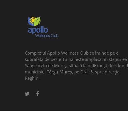
Complexul Apollo Wellness Club se întinde pe o
suprafaţă de peste 13 ha, este amplasat în stațiunea
Sângeorgiu de Mureş, situată la o distanţă de 5 km 
municipiul Târgu-Mureş, pe DN 15, spre direcţia
Reghin.
© 2017 APOLLO WELLNESS CLUB