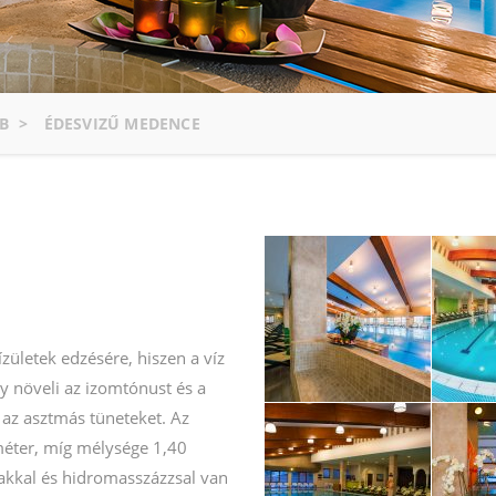
B
>
ÉDESVIZŰ MEDENCE
zületek edzésére, hiszen a víz
y növeli az izomtónust és a
i az asztmás tüneteket. Az
éter, míg mélysége 1,40
akkal és hidromasszázzsal van