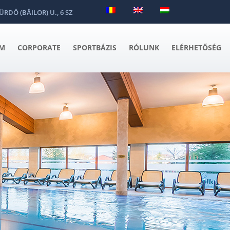
DŐ (BĂILOR) U., 6 SZ
EM
CORPORATE
SPORTBÁZIS
RÓLUNK
ELÉRHETŐSÉG