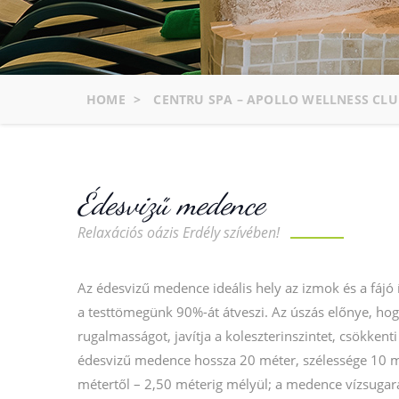
HOME
>
CENTRU SPA – APOLLO WELLNESS CLU
Édesvizű medence
Relaxációs oázis Erdély szívében!
Az édesvizű medence ideális hely az izmok és a fájó í
a testtömegünk 90%-át átveszi. Az úszás előnye, hog
rugalmasságot, javítja a koleszterinszintet, csökkent
édesvizű medence hossza 20 méter, szélessége 10 m
métertől – 2,50 méterig mélyül; a medence vízsugar