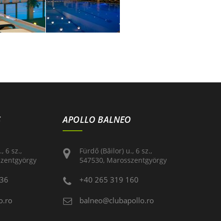
S
APOLLO BALNEO
, 6 sz.,
Fürdő (Băilor) u., 6 sz.,
szentgyörgy
547530, Marosszentgyörgy
236
+40 265 319 160
o.ro
balneo@clubapollo.ro