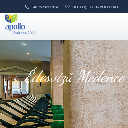
HOTEL@CLUBAPOLLO.RO
+40 752-011 914
Édesvizű Medence