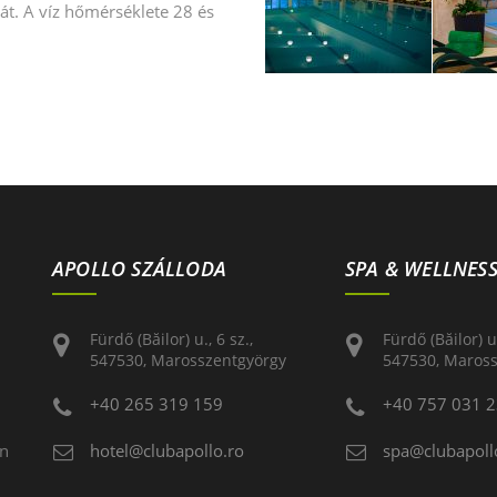
sát. A víz hőmérséklete 28 és
APOLLO SZÁLLODA
SPA & WELLNES
Fürdő (Băilor) u., 6 sz.,
Fürdő (Băilor) u.
547530, Marosszentgyörgy
547530, Maros
+40 265 319 159
+40 757 031 
en
hotel@clubapollo.ro
spa@clubapoll