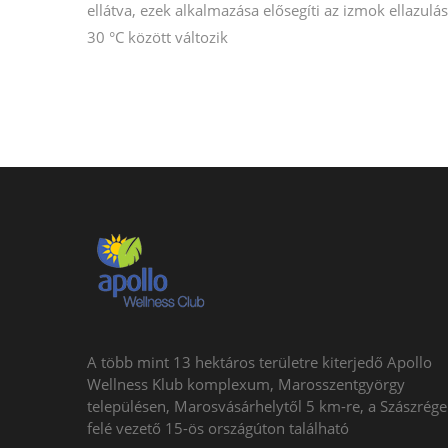
ellátva, ezek alkalmazása elősegíti az izmok ellazulá
30 °C között változik
A több mint 13 hektáros területre kiterjedő Apollo
Wellness Klub komplexum, Marosszentgyörgy
településen, Marosvásárhelytől 5 km-re, a Szászrég
felé vezető 15-ös országúton található